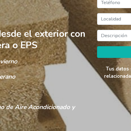
esde el exterior con
era o EPS
nvierno
Tus datos 
verano
relacionada
mo de Aire Acondicionado y