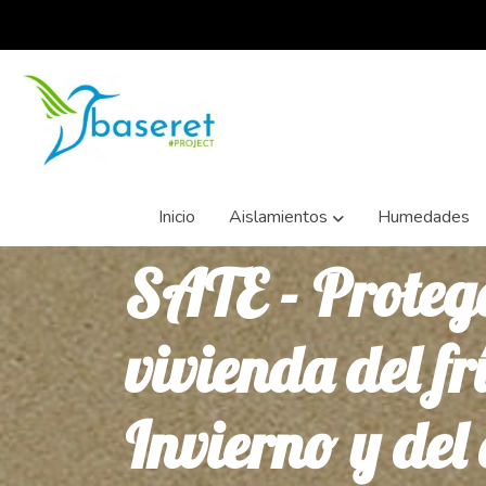
Inicio
Aislamientos
Humedades
SATE - Proteg
vivienda del fr
Invierno y del 