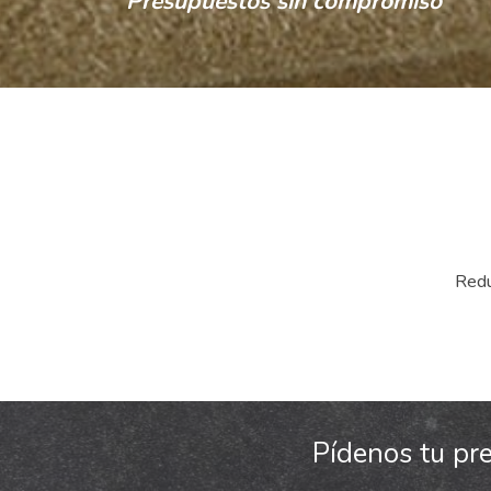
Presupuestos sin compromiso
Redu
Pídenos tu pr