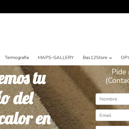
Termografia
MAPS-GALLERY
Bas12Store
OP
emos tu
Pide 
(Conta
ío del
calor en